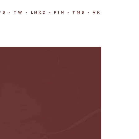
FB
TW
LNKD
PIN
TMB
VK