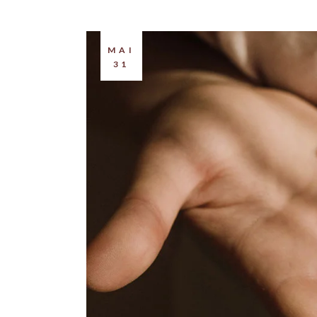
MAI
31