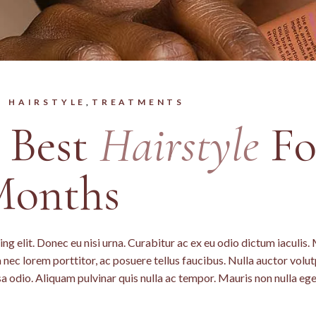
HAIRSTYLE
TREATMENTS
 Best
Hairstyle
Fo
Months
ng elit. Donec eu nisi urna. Curabitur ac ex eu odio dictum iaculis.
nec lorem porttitor, ac posuere tellus faucibus. Nulla auctor volut
sa odio. Aliquam pulvinar quis nulla ac tempor. Mauris non nulla eg