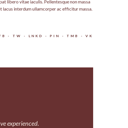
pat libero vitae iaculis. Pellentesque non massa
et lacus interdum ullamcorper ac efficitur massa.
FB
TW
LNKD
PIN
TMB
VK
ave experienced.