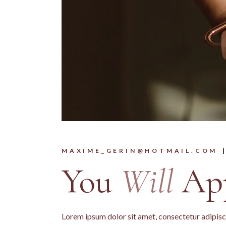
MAXIME_GERIN@HOTMAIL.COM
You
Will
App
Lorem ipsum dolor sit amet, consectetur adipisci