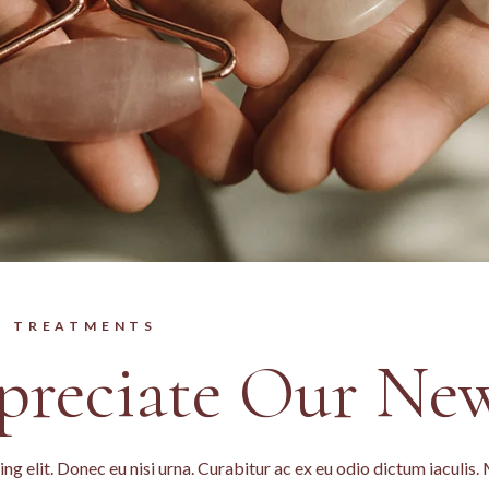
TREATMENTS
reciate Our Ne
ng elit. Donec eu nisi urna. Curabitur ac ex eu odio dictum iaculis.