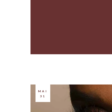
MAI
31