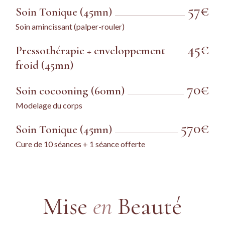
57€
Soin Tonique (45mn)
Soin amincissant (palper-rouler)
45€
Pressothérapie + enveloppement
froid (45mn)
70€
Soin cocooning (60mn)
Modelage du corps
570€
Soin Tonique (45mn)
Cure de 10 séances + 1 séance offerte
Mise
en
Beauté