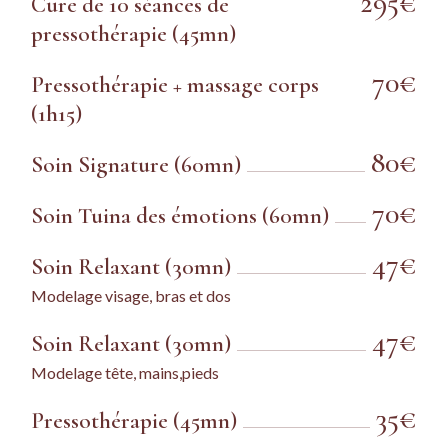
295€
Cure de 10 séances de
pressothérapie (45mn)
70€
Pressothérapie + massage corps
(1h15)
80€
Soin Signature (60mn)
70€
Soin Tuina des émotions (60mn)
47€
Soin Relaxant (30mn)
Modelage visage, bras et dos
47€
Soin Relaxant (30mn)
Modelage tête, mains,pieds
35€
Pressothérapie (45mn)