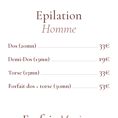
Epilation
Homme
33€
Dos (20mn)
19€
Demi-Dos (15mn)
33€
Torse (15mn)
53€
Forfait dos + torse (30mn)