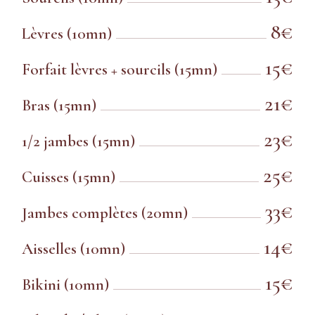
8€
Lèvres (10mn)
15€
Forfait lèvres + sourcils (15mn)
21€
Bras (15mn)
23€
1/2 jambes (15mn)
25€
Cuisses (15mn)
33€
Jambes complètes (20mn)
14€
Aisselles (10mn)
15€
Bikini (10mn)