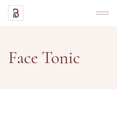
Skip
to
the
content
Face Tonic