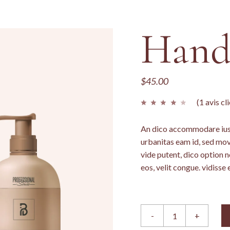
Hand
$
45.00
(
1
avis cli
An dico accommodare ius,
urbanitas eam id, sed mo
vide putent, dico option 
eos, velit congue. vidisse 
Hand Soap quantity
-
+