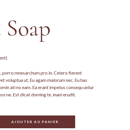
 Soap
ent)
 porro mnesarchum pro in. Cetero fierent
vet voluptua ut. Eu agam malorum nec. Eu has
nomin ati no eam. Ea erant impetus consequ untur
eos ne. Est dicat doming te, inani erudit.
AJOUTER AU PANIER