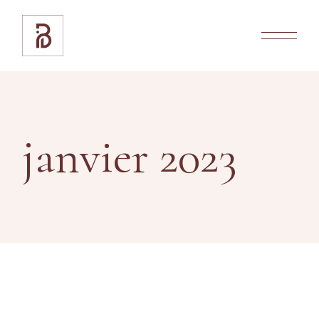
Skip
to
the
content
janvier 2023