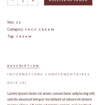
-
+
AJOUTER AU PANIER
Sku:
13
Category:
FACE CREAM
Tag:
CREAM
DESCRIPTION
INFORMATIONS COMPLÉMENTAIRES
AVIS (0)
Lorem ipsum dolor sit amet, consectetur adipiscing elit,
sed do eiusmod tempor incididunt ut labore et dolore
magna aliqua. Ut enim ad minim veniam, quis nostrud